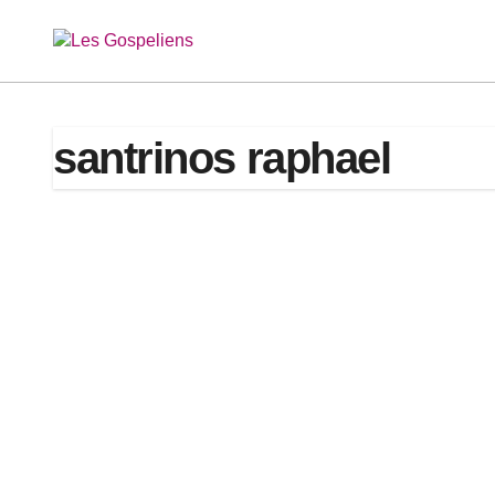
Passer
au
contenu
santrinos raphael