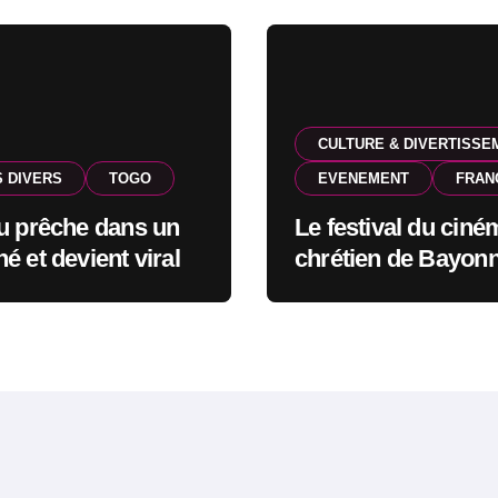
CULTURE & DIVERTISSE
S DIVERS
TOGO
EVENEMENT
FRAN
u prêche dans un
Le festival du ciné
é et devient viral
chrétien de Bayonn
route pour l’édition