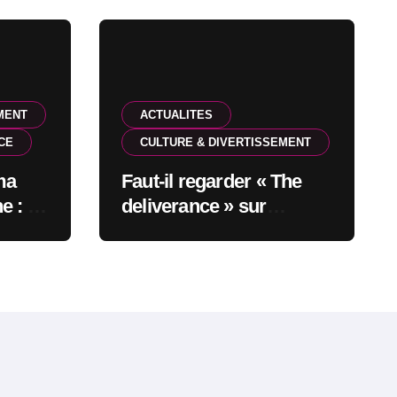
MENT
ACTUALITES
CE
CULTURE & DIVERTISSEMENT
ma
Faut-il regarder « The
e : en
deliverance » sur
 6
Netflix?