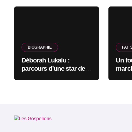
BIOGRAPHIE
FAIT
Déborah Lukalu :
Un fo
parcours d’une star de
march
l’Éternel