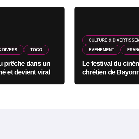
CULTURE & DIVERTISSE
S DIVERS
TOGO
EVENEMENT
FRAN
u prêche dans un
Le festival du ciné
é et devient viral
chrétien de Bayonn
route pour l’édition