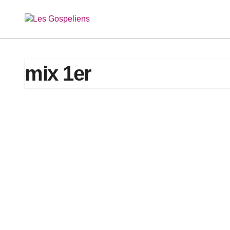
Passer
au
contenu
mix 1er