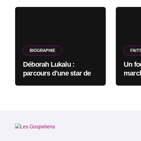
BIOGRAPHIE
FAIT
Déborah Lukalu :
Un fo
parcours d’une star de
march
l’Éternel