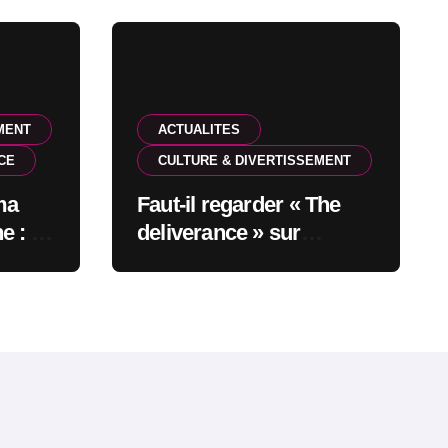
MENT
ACTUALITES
CE
CULTURE & DIVERTISSEMENT
ma
Faut-il regarder « The
e : en
deliverance » sur
 6
Netflix?