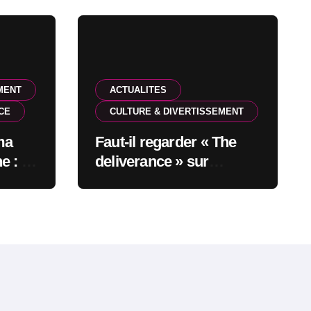
MENT
ACTUALITES
CE
CULTURE & DIVERTISSEMENT
ma
Faut-il regarder « The
e : en
deliverance » sur
 6
Netflix?