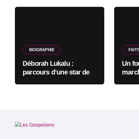
BIOGRAPHIE
FAIT
Déborah Lukalu :
Un fo
parcours d’une star de
march
l’Éternel