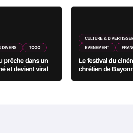
CULTURE & DIVERTISSE
S DIVERS
TOGO
EVENEMENT
FRAN
u prêche dans un
Le festival du ciné
é et devient viral
chrétien de Bayonn
route pour l’édition